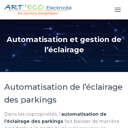
D
É
P
L
I
Automatisation et gestion de
E
R
l’éclairage
L
A
N
A
V
I
Automatisation de l’éclairage
G
A
T
des parkings
I
O
N
Dans les copropriétés, l’
automatisation de
l’éclairage des parkings
fait baisser de manière