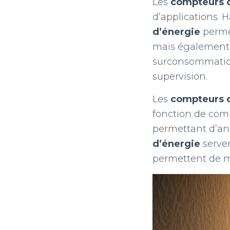
Les
compteurs 
d’applications. Ha
d’énergie
permet
mais également p
surconsommations
supervision.
Les
compteurs 
fonction de comp
permettant d’an
d’énergie
serven
permettent de m