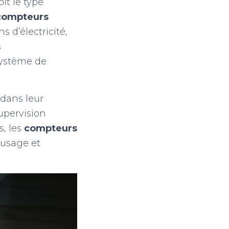
it le type
compteurs
d’électricité,
s
système de
 dans leur
upervision
, les
compteurs
 usage et